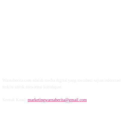
TENTANG KAMI
Warnaberita.com adalah media digital yang memberi sajian informasi
terkini untuk mewarnai kehidupan.
Kontak Kami:
marketingwarnaberita@gmail.com
IKUTI KAMI