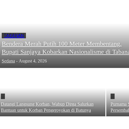
TABANAN
Bendera Merah Putih 100 Meter Membentang,
Bupati Sanjaya Kobarkan Nasionalisme di Taban
Sedana
-
August 4, 2026
Datangi Langsung Korban, Wabup Dirga Salurkan
Purnama S
Bantuan untuk Korban Pengeroyokan di Batunya
Persembah