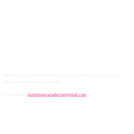
TENTANG KAMI
Warnaberita.com adalah media digital yang memberi sajian informasi
terkini untuk mewarnai kehidupan.
Kontak Kami:
marketingwarnaberita@gmail.com
IKUTI KAMI