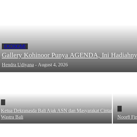
EKONOMI
Gallery Kohinoor Punya AGENDA, Ini Hadiahny
Hendra Udiyana
-
August 4, 2026
Ketua Dekranasda Bali Ajak ASN dan Masyarakat Cintai
Wastra Bali
Noor8 Fin