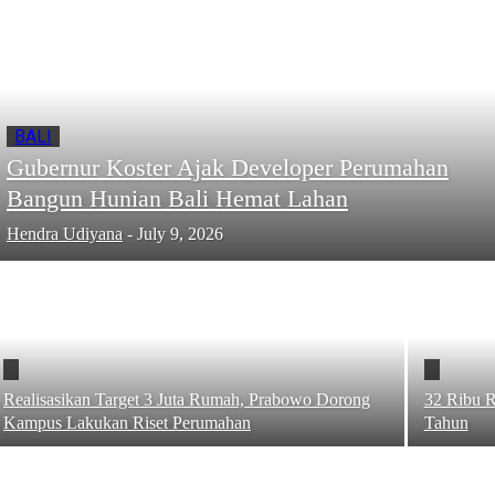
BALI
Gubernur Koster Ajak Developer Perumahan
Bangun Hunian Bali Hemat Lahan
Hendra Udiyana
-
July 9, 2026
Realisasikan Target 3 Juta Rumah, Prabowo Dorong
32 Ribu 
Kampus Lakukan Riset Perumahan
Tahun