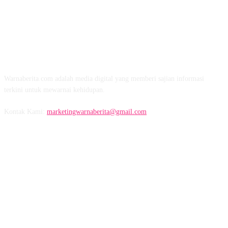
TENTANG KAMI
Warnaberita.com adalah media digital yang memberi sajian informasi
terkini untuk mewarnai kehidupan.
Kontak Kami:
marketingwarnaberita@gmail.com
IKUTI KAMI