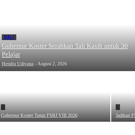
BALI
Gubernur Koster Serahkan Tali Kasih untuk 30
Pelajar
Hendra Udiyana
-
August 2, 2026
Gubernur Koster Tutup FSBJ VIII 2026
Jadikan 