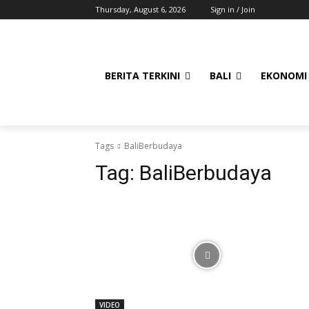
Thursday, August 6, 2026
Sign in / Join
BERITA TERKINI
BALI
EKONOMI
Tags
BaliBerbudaya
Tag:
BaliBerbudaya
VIDEO