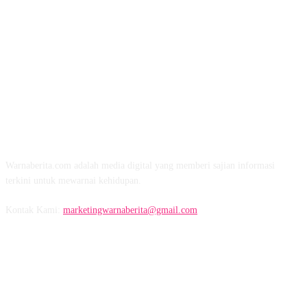
TENTANG KAMI
Warnaberita.com adalah media digital yang memberi sajian informasi
terkini untuk mewarnai kehidupan.
Kontak Kami:
marketingwarnaberita@gmail.com
IKUTI KAMI