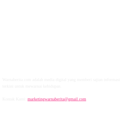
TENTANG KAMI
Warnaberita.com adalah media digital yang memberi sajian informasi
terkini untuk mewarnai kehidupan.
Kontak Kami:
marketingwarnaberita@gmail.com
IKUTI KAMI