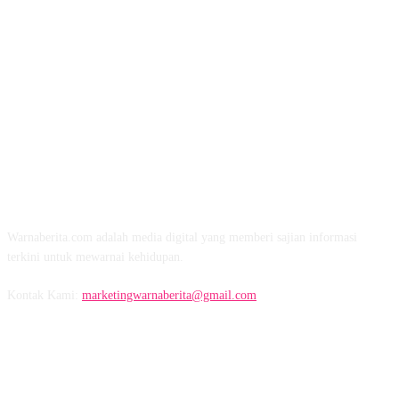
TENTANG KAMI
Warnaberita.com adalah media digital yang memberi sajian informasi
terkini untuk mewarnai kehidupan.
Kontak Kami:
marketingwarnaberita@gmail.com
IKUTI KAMI