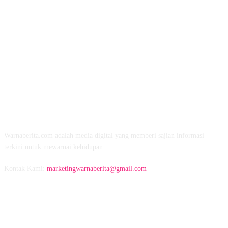
TENTANG KAMI
Warnaberita.com adalah media digital yang memberi sajian informasi
terkini untuk mewarnai kehidupan.
Kontak Kami:
marketingwarnaberita@gmail.com
IKUTI KAMI