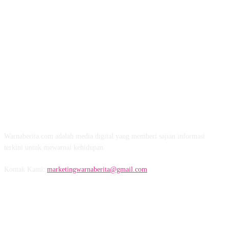
TENTANG KAMI
Warnaberita.com adalah media digital yang memberi sajian informasi
terkini untuk mewarnai kehidupan.
Kontak Kami:
marketingwarnaberita@gmail.com
IKUTI KAMI