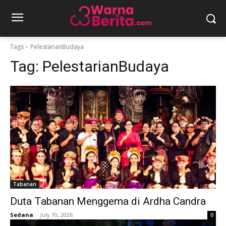
Tags
PelestarianBudaya
Tag:
PelestarianBudaya
Tabanan
Duta Tabanan Menggema di Ardha Candra
Sedana
-
July 10, 2026
0