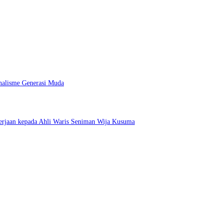
nalisme Generasi Muda
erjaan kepada Ahli Waris Seniman Wija Kusuma