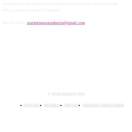
Warnaberita.com adalah media digital yang memberi sajian informasi
terkini untuk mewarnai kehidupan.
Kontak Kami:
marketingwarnaberita@gmail.com
IKUTI KAMI
© WARNABERITA 2026
KONTAK
REDAKSI
PRIVASI
PEDOMAN MEDIA SIBER