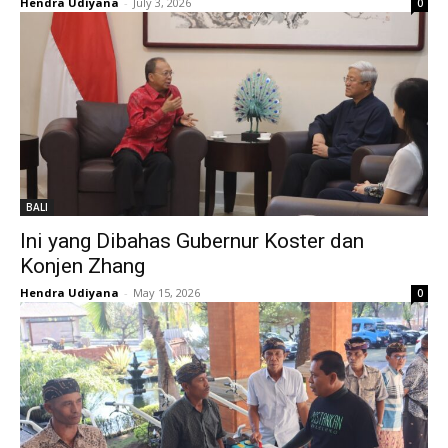
Hendra Udiyana
-
July 3, 2026
0
BALI
Ini yang Dibahas Gubernur Koster dan
Konjen Zhang
Hendra Udiyana
-
May 15, 2026
0