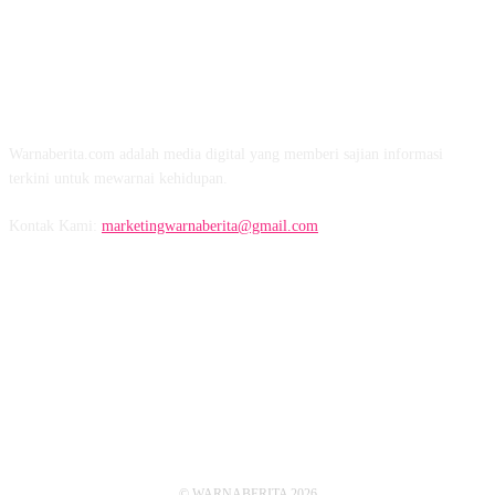
TENTANG KAMI
Warnaberita.com adalah media digital yang memberi sajian informasi
terkini untuk mewarnai kehidupan.
Kontak Kami:
marketingwarnaberita@gmail.com
IKUTI KAMI
© WARNABERITA 2026