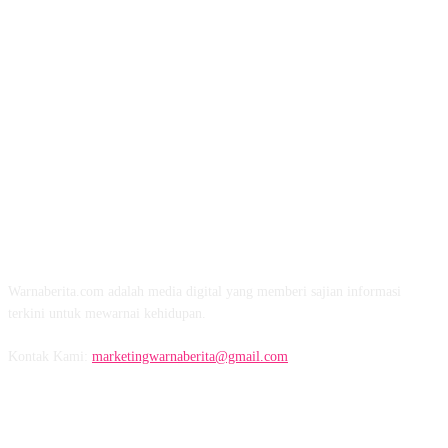
TENTANG KAMI
Warnaberita.com adalah media digital yang memberi sajian informasi
terkini untuk mewarnai kehidupan.
Kontak Kami:
marketingwarnaberita@gmail.com
IKUTI KAMI