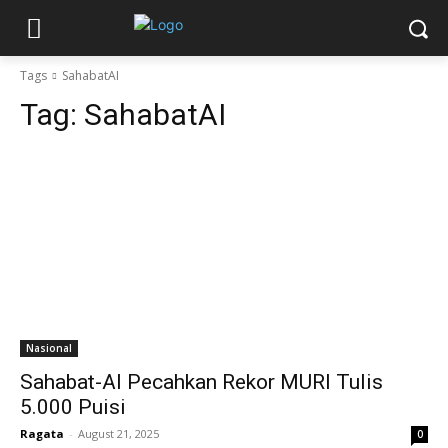
Tags
SahabatAI
Tag:
SahabatAI
Nasional
Sahabat-AI Pecahkan Rekor MURI Tulis
5.000 Puisi
Ragata
-
August 21, 2025
0