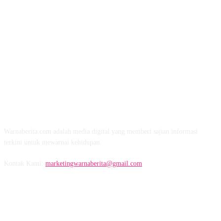
TENTANG KAMI
Warnaberita.com adalah media digital yang memberi sajian informasi
terkini untuk mewarnai kehidupan.
Kontak Kami:
marketingwarnaberita@gmail.com
IKUTI KAMI