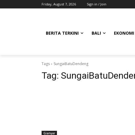
Friday, August 7, 2026
Sign in / Join
BERITA TERKINI
BALI
EKONOMI
Tags
SungaiBatuDendeng
Tag:
SungaiBatuDende
Gianyar