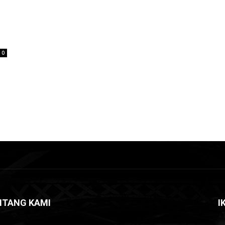
0
NTANG KAMI
I