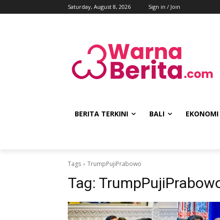
Saturday, August 8, 2026
Sign in / Join
BERITA TERKINI
BALI
EKONOMI
Tags
TrumpPujiPrabowo
Tag:
TrumpPujiPrabow