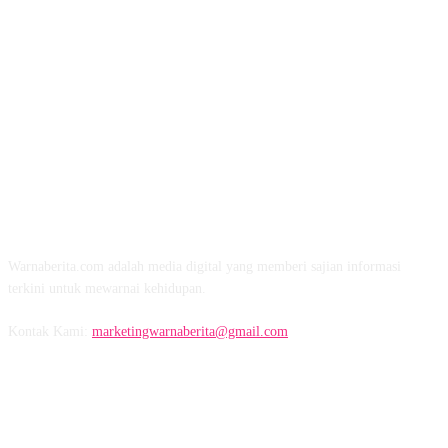
TENTANG KAMI
Warnaberita.com adalah media digital yang memberi sajian informasi
terkini untuk mewarnai kehidupan.
Kontak Kami:
marketingwarnaberita@gmail.com
IKUTI KAMI