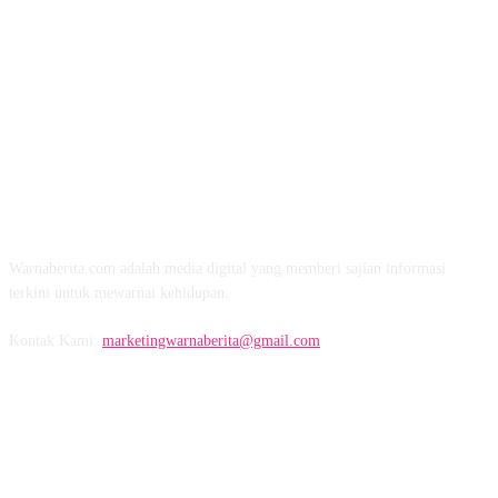
TENTANG KAMI
Warnaberita.com adalah media digital yang memberi sajian informasi
terkini untuk mewarnai kehidupan.
Kontak Kami:
marketingwarnaberita@gmail.com
IKUTI KAMI