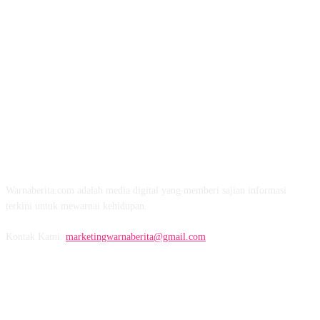
TENTANG KAMI
Warnaberita.com adalah media digital yang memberi sajian informasi
terkini untuk mewarnai kehidupan.
Kontak Kami:
marketingwarnaberita@gmail.com
IKUTI KAMI