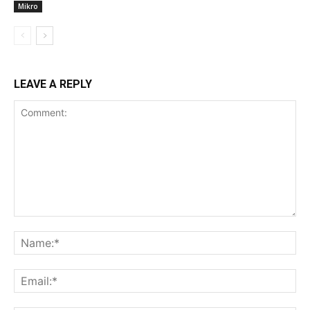
Mikro
LEAVE A REPLY
Comment:
Na
Ema