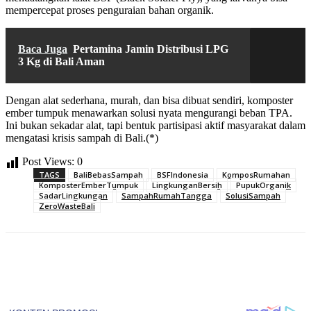
mempercepat proses penguraian bahan organik.
Baca Juga
Pertamina Jamin Distribusi LPG
3 Kg di Bali Aman
Dengan alat sederhana, murah, dan bisa dibuat sendiri, komposter
ember tumpuk menawarkan solusi nyata mengurangi beban TPA.
Ini bukan sekadar alat, tapi bentuk partisipasi aktif masyarakat dalam
mengatasi krisis sampah di Bali.(*)
Post Views:
0
TAGS
BaliBebasSampah
BSFIndonesia
KomposRumahan
KomposterEmberTumpuk
LingkunganBersih
PupukOrganik
SadarLingkungan
SampahRumahTangga
SolusiSampah
ZeroWasteBali