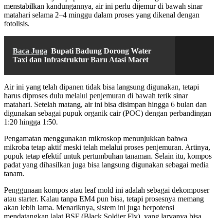
menstabilkan kandungannya, air ini perlu dijemur di bawah sinar
matahari selama 2–4 minggu dalam proses yang dikenal dengan
fotolisis.
Baca Juga
Bupati Badung Dorong Water
Taxi dan Infrastruktur Baru Atasi Macet
Air ini yang telah dipanen tidak bisa langsung digunakan, tetapi
harus diproses dulu melalui penjemuran di bawah terik sinar
matahari. Setelah matang, air ini bisa disimpan hingga 6 bulan dan
digunakan sebagai pupuk organik cair (POC) dengan perbandingan
1:20 hingga 1:50.
Pengamatan menggunakan mikroskop menunjukkan bahwa
mikroba tetap aktif meski telah melalui proses penjemuran. Artinya,
pupuk tetap efektif untuk pertumbuhan tanaman. Selain itu, kompos
padat yang dihasilkan juga bisa langsung digunakan sebagai media
tanam.
Penggunaan kompos atau leaf mold ini adalah sebagai dekomposer
atau starter. Kalau tanpa EM4 pun bisa, tetapi prosesnya memang
akan lebih lama. Menariknya, sistem ini juga berpotensi
mendatangkan lalat BSF (Black Soldier Fly), yang larvanya bisa