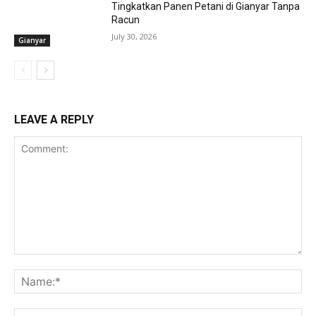
Tingkatkan Panen Petani di Gianyar Tanpa
Racun
July 30, 2026
Gianyar
LEAVE A REPLY
Comment:
Na
Ema