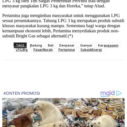
LPG 3 kg oleh Tim Satgas Pemerintah Provinsi Bali dengan
menyasar pangkalan LPG 3 kg dan Horeka,” tutup Ahad.
Pertamina juga mengimbau masyarakat untuk menggunakan LPG
sesuai peruntukannya. Tabung LPG 3 kg merupakan produk subsidi
khusus masyarakat kurang mampu. Sementara bagi warga dengan
kemampuan ekonomi lebih, Pertamina menyediakan produk non-
subsidi Bright Gas sebagai alternatif.(*)
TAGS
Badung
Bali
Denpasar
Gianyar
Karangasem
LPG3Kg
PasarMurah
Pertamina
SubsidiEnergi