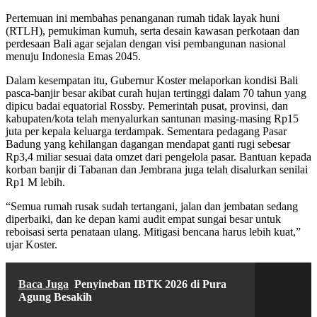
Pertemuan ini membahas penanganan rumah tidak layak huni
(RTLH), pemukiman kumuh, serta desain kawasan perkotaan dan
perdesaan Bali agar sejalan dengan visi pembangunan nasional
menuju Indonesia Emas 2045.
Dalam kesempatan itu, Gubernur Koster melaporkan kondisi Bali
pasca-banjir besar akibat curah hujan tertinggi dalam 70 tahun yang
dipicu badai equatorial Rossby. Pemerintah pusat, provinsi, dan
kabupaten/kota telah menyalurkan santunan masing-masing Rp15
juta per kepala keluarga terdampak. Sementara pedagang Pasar
Badung yang kehilangan dagangan mendapat ganti rugi sebesar
Rp3,4 miliar sesuai data omzet dari pengelola pasar. Bantuan kepada
korban banjir di Tabanan dan Jembrana juga telah disalurkan senilai
Rp1 M lebih.
“Semua rumah rusak sudah tertangani, jalan dan jembatan sedang
diperbaiki, dan ke depan kami audit empat sungai besar untuk
reboisasi serta penataan ulang. Mitigasi bencana harus lebih kuat,”
ujar Koster.
Baca Juga
Penyineban IBTK 2026 di Pura
Agung Besakih