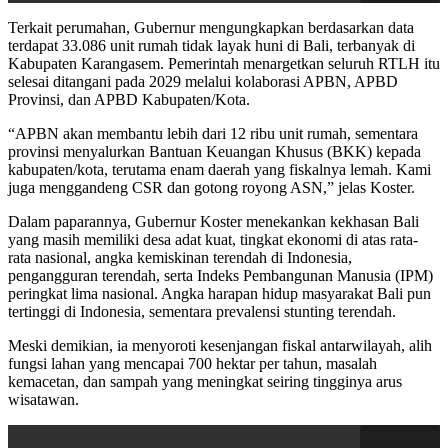
Terkait perumahan, Gubernur mengungkapkan berdasarkan data
terdapat 33.086 unit rumah tidak layak huni di Bali, terbanyak di
Kabupaten Karangasem. Pemerintah menargetkan seluruh RTLH itu
selesai ditangani pada 2029 melalui kolaborasi APBN, APBD
Provinsi, dan APBD Kabupaten/Kota.
“APBN akan membantu lebih dari 12 ribu unit rumah, sementara
provinsi menyalurkan Bantuan Keuangan Khusus (BKK) kepada
kabupaten/kota, terutama enam daerah yang fiskalnya lemah. Kami
juga menggandeng CSR dan gotong royong ASN,” jelas Koster.
Dalam paparannya, Gubernur Koster menekankan kekhasan Bali
yang masih memiliki desa adat kuat, tingkat ekonomi di atas rata-
rata nasional, angka kemiskinan terendah di Indonesia,
pengangguran terendah, serta Indeks Pembangunan Manusia (IPM)
peringkat lima nasional. Angka harapan hidup masyarakat Bali pun
tertinggi di Indonesia, sementara prevalensi stunting terendah.
Meski demikian, ia menyoroti kesenjangan fiskal antarwilayah, alih
fungsi lahan yang mencapai 700 hektar per tahun, masalah
kemacetan, dan sampah yang meningkat seiring tingginya arus
wisatawan.