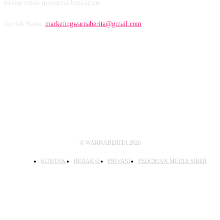
terkini untuk mewarnai kehidupan.
Kontak Kami:
marketingwarnaberita@gmail.com
IKUTI KAMI
© WARNABERITA 2026
KONTAK
REDAKSI
PRIVASI
PEDOMAN MEDIA SIBER