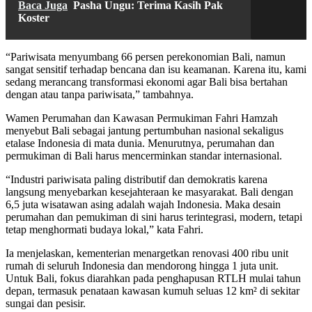
Baca Juga
Pasha Ungu: Terima Kasih Pak
Koster
“Pariwisata menyumbang 66 persen perekonomian Bali, namun
sangat sensitif terhadap bencana dan isu keamanan. Karena itu, kami
sedang merancang transformasi ekonomi agar Bali bisa bertahan
dengan atau tanpa pariwisata,” tambahnya.
Wamen Perumahan dan Kawasan Permukiman Fahri Hamzah
menyebut Bali sebagai jantung pertumbuhan nasional sekaligus
etalase Indonesia di mata dunia. Menurutnya, perumahan dan
permukiman di Bali harus mencerminkan standar internasional.
“Industri pariwisata paling distributif dan demokratis karena
langsung menyebarkan kesejahteraan ke masyarakat. Bali dengan
6,5 juta wisatawan asing adalah wajah Indonesia. Maka desain
perumahan dan pemukiman di sini harus terintegrasi, modern, tetapi
tetap menghormati budaya lokal,” kata Fahri.
Ia menjelaskan, kementerian menargetkan renovasi 400 ribu unit
rumah di seluruh Indonesia dan mendorong hingga 1 juta unit.
Untuk Bali, fokus diarahkan pada penghapusan RTLH mulai tahun
depan, termasuk penataan kawasan kumuh seluas 12 km² di sekitar
sungai dan pesisir.