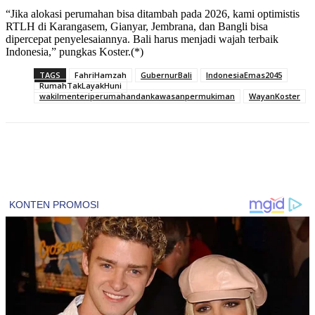
“Jika alokasi perumahan bisa ditambah pada 2026, kami optimistis
RTLH di Karangasem, Gianyar, Jembrana, dan Bangli bisa
dipercepat penyelesaiannya. Bali harus menjadi wajah terbaik
Indonesia,” pungkas Koster.(*)
TAGS
FahriHamzah
GubernurBali
IndonesiaEmas2045
RumahTakLayakHuni
wakilmenteriperumahandankawasanpermukiman
WayanKoster