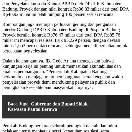
dan Penyelamatan serta Kantor BPBD oleh DPUPR Kabupaten
Badung. Proyek dengan nilai kontrak Rp36,83 miliar dari total DPA
Rp40,92 miliar ini telah rampung 100 persen sesuai rencana.
Rombongan juga meninjau perluasan gedung dan pengadaan
interior Gedung DPRD Kabupaten Badung di Puspem Badung.
Proyek bernilai kontrak Rp76,47 miliar dari total DPA Rp85,76
miliar ini mencapai realisasi fisik 95,229 persen, dengan deviasi
minus 1,653 persen dari rencana, sehingga menjadi perhatian untuk
percepatan penyelesaian.
Dalam keterangannya, IB. Gede Arjana menegaskan bahwa
kunjungan kerja ini penting untuk memastikan akuntabilitas dan
kualitas pembangunan. “Pemerintah Kabupaten Badung
berkomitmen menjaga mutu pembangunan serta ketepatan waktu
penyelesaian proyek demi mendukung pelayanan publik dan
peningkatan kesejahteraan masyarakat,” ujarnya.
Baca Juga
Gubernur dan Bupati Sidak
Kawasan Pantai Berawa
Pemkab Badung berharap seluruh perangkat daerah dan mitra
pelaksana terus menjaga sinergi, kepatuhan regulasi, serta