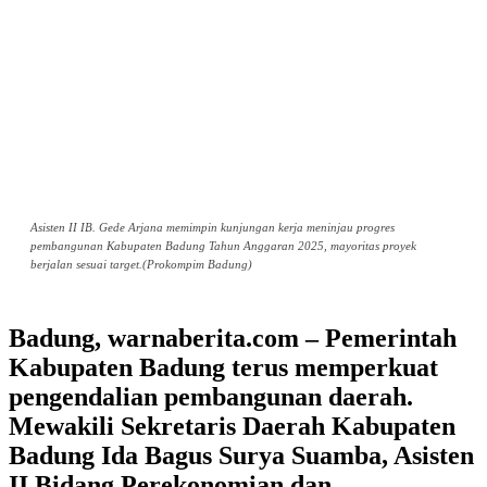
Asisten II IB. Gede Arjana memimpin kunjungan kerja meninjau progres
pembangunan Kabupaten Badung Tahun Anggaran 2025, mayoritas proyek
berjalan sesuai target.(Prokompim Badung)
Badung, warnaberita.com – Pemerintah
Kabupaten Badung terus memperkuat
pengendalian pembangunan daerah.
Mewakili Sekretaris Daerah Kabupaten
Badung Ida Bagus Surya Suamba, Asisten
II Bidang Perekonomian dan