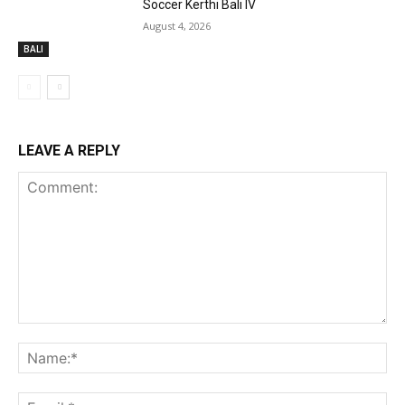
Soccer Kerthi Bali IV
August 4, 2026
BALI
LEAVE A REPLY
Comment:
Na
Ema