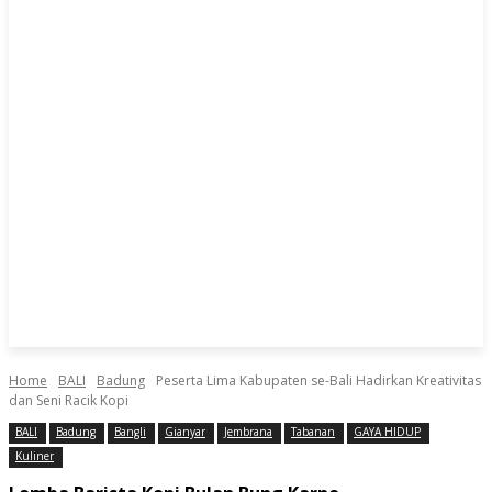
Home
BALI
Badung
Peserta Lima Kabupaten se-Bali Hadirkan Kreativitas
dan Seni Racik Kopi
BALI
Badung
Bangli
Gianyar
Jembrana
Tabanan
GAYA HIDUP
Kuliner