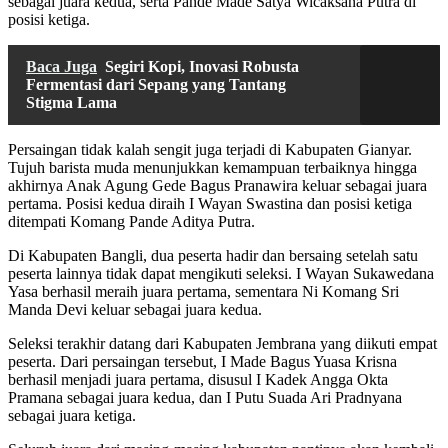
sebagai juara kedua, serta Pande Made Satya Wicaksana Putra di
posisi ketiga.
Baca Juga
Segiri Kopi, Inovasi Robusta
Fermentasi dari Sepang yang Tantang
Stigma Lama
Persaingan tidak kalah sengit juga terjadi di Kabupaten Gianyar.
Tujuh barista muda menunjukkan kemampuan terbaiknya hingga
akhirnya Anak Agung Gede Bagus Pranawira keluar sebagai juara
pertama. Posisi kedua diraih I Wayan Swastina dan posisi ketiga
ditempati Komang Pande Aditya Putra.
Di Kabupaten Bangli, dua peserta hadir dan bersaing setelah satu
peserta lainnya tidak dapat mengikuti seleksi. I Wayan Sukawedana
Yasa berhasil meraih juara pertama, sementara Ni Komang Sri
Manda Devi keluar sebagai juara kedua.
Seleksi terakhir datang dari Kabupaten Jembrana yang diikuti empat
peserta. Dari persaingan tersebut, I Made Bagus Yuasa Krisna
berhasil menjadi juara pertama, disusul I Kadek Angga Okta
Pramana sebagai juara kedua, dan I Putu Suada Ari Pradnyana
sebagai juara ketiga.