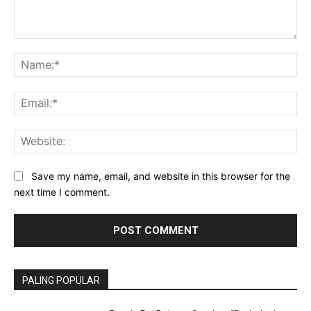
Comment:
Na
Ema
Web
Save my name, email, and website in this browser for the
next time I comment.
PALING POPULAR