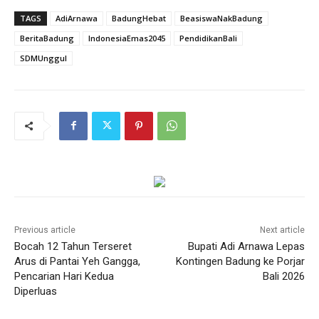
TAGS
AdiArnawa
BadungHebat
BeasiswaNakBadung
BeritaBadung
IndonesiaEmas2045
PendidikanBali
SDMUnggul
Previous article
Next article
Bocah 12 Tahun Terseret
Bupati Adi Arnawa Lepas
Arus di Pantai Yeh Gangga,
Kontingen Badung ke Porjar
Pencarian Hari Kedua
Bali 2026
Diperluas