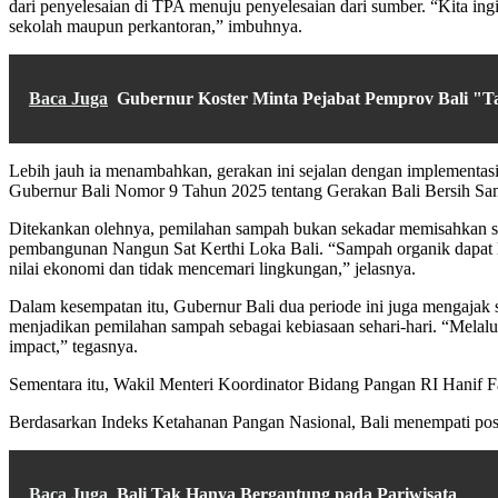
dari penyelesaian di TPA menuju penyelesaian dari sumber. “Kita ingi
sekolah maupun perkantoran,” imbuhnya.
Baca Juga
Gubernur Koster Minta Pejabat Pemprov Bali "T
Lebih jauh ia menambahkan, gerakan ini sejalan dengan implementa
Gubernur Bali Nomor 9 Tahun 2025 tentang Gerakan Bali Bersih Sa
Ditekankan olehnya, pemilahan sampah bukan sekadar memisahkan sa
pembangunan Nangun Sat Kerthi Loka Bali. “Sampah organik dapat l
nilai ekonomi dan tidak mencemari lingkungan,” jelasnya.
Dalam kesempatan itu, Gubernur Bali dua periode ini juga mengajak s
menjadikan pemilahan sampah sebagai kebiasaan sehari-hari. “Melalui 
impact,” tegasnya.
Sementara itu, Wakil Menteri Koordinator Bidang Pangan RI Hanif Fa
Berdasarkan Indeks Ketahanan Pangan Nasional, Bali menempati posisi
Baca Juga
Bali Tak Hanya Bergantung pada Pariwisata