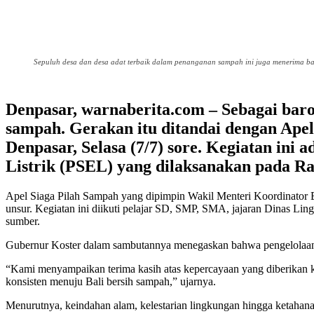
Sepuluh desa dan desa adat terbaik dalam penanganan sampah ini juga menerima b
Denpasar, warnaberita.com – Sebagai baro
sampah. Gerakan itu ditandai dengan Ape
Denpasar, Selasa (7/7) sore. Kegiatan in
Listrik (PSEL) yang dilaksanakan pada Ra
Apel Siaga Pilah Sampah yang dipimpin Wakil Menteri Koordinator B
unsur. Kegiatan ini diikuti pelajar SD, SMP, SMA, jajaran Dinas Li
sumber.
Gubernur Koster dalam sambutannya menegaskan bahwa pengelolaan 
“Kami menyampaikan terima kasih atas kepercayaan yang diberikan k
konsisten menuju Bali bersih sampah,” ujarnya.
Menurutnya, keindahan alam, kelestarian lingkungan hingga ketahan