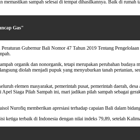
n memastikan sampah selesai di tempat dihasilkannya. Baik di rumah tan
ancap Gas"
si Peraturan Gubernur Bali Nomor 47 Tahun 2019 Tentang Pengelolaan
mpah.
mpah organik dan nonorganik, tetapi merupakan perubahan budaya mas
angsung diolah menjadi pupuk yang menyuburkan tanah pertanian, se
eluruh elemen masyarakat, pemerintah pusat, pemerintah daerah, desa a
Apel Siaga Pilah Sampah ini, mari jadikan pilah sampah sebagai gerakan
isol Nurofiq memberikan apresiasi terhadap capaian Bali dalam bidan
 ketiga terbaik di Indonesia dengan nilai indeks 79,89, setelah Kali