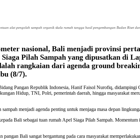
antuan alat pengolah sampah organik skala rumah tangga hasil pengembangan Badan Riset da
meter nasional, Bali menjadi provinsi per
l Siaga Pilah Sampah yang dipusatkan di 
i adalah rangkaian dari agenda ground brea
bu (8/7).
idang Pangan Republik Indonesia, Hanif Faisol Nurofiq, didampingi G
ngkungan Hidup, TNI, Polri, pemerintah daerah, hingga masyarakat me
sampah menjadi agenda penting untuk menjaga masa depan lingkunga
epada Bali sebagai tuan rumah Apel Siaga Pilah Sampah. Momentum ini
an pangan Bali sangat bergantung pada cara masyarakat memperlakuka