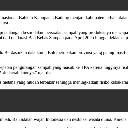
ra nasional. Bahkan Kabupaten Badung menjadi kabupaten terbaik dalam
anya.
i tantangan besar dalam persoalan sampah yang produksinya mencapai
lai dari deklarasi Bali Bebas Sampah pada April 2025 hingga deklara
li. Berdasarkan data kami, Bali merupakan provinsi yang paling masif
cepatan pengurangan sampah yang masuk ke TPA karena tingginya ris
i daerah lainnya,” ujar dia.
 metana yang mudah terbakar sehingga meningkatkan risiko kebakara
ali. Bali adalah wajah Indonesia dan destinasi wisata dunia. Karena itu