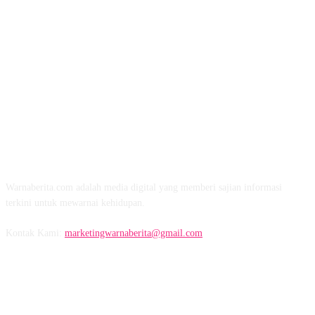
TENTANG KAMI
Warnaberita.com adalah media digital yang memberi sajian informasi
terkini untuk mewarnai kehidupan.
Kontak Kami:
marketingwarnaberita@gmail.com
IKUTI KAMI