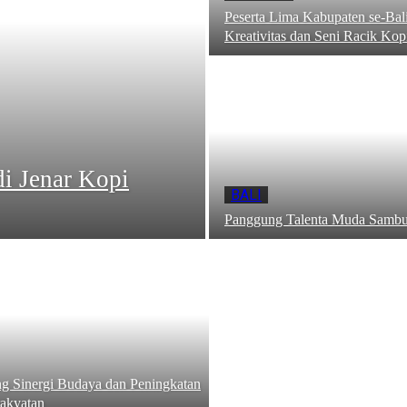
Peserta Lima Kabupaten se-Bal
Kreativitas dan Seni Racik Kop
di Jenar Kopi
BALI
Panggung Talenta Muda Sambu
g Sinergi Budaya dan Peningkatan
akyatan