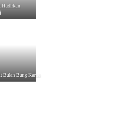
i Hadirkan
i
t Bulan Bung Karno