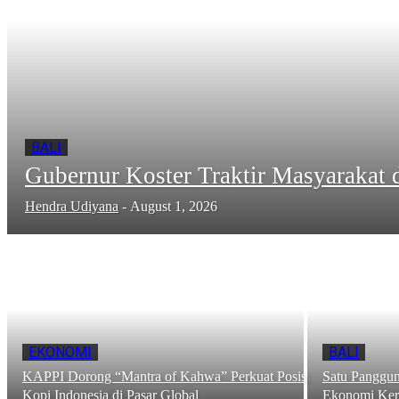
BALI
Gubernur Koster Traktir Masyarakat 
Hendra Udiyana
-
August 1, 2026
EKONOMI
BALI
KAPPI Dorong “Mantra of Kahwa” Perkuat Posisi
Satu Panggun
Kopi Indonesia di Pasar Global
Ekonomi Ker