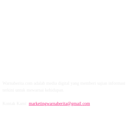
TENTANG KAMI
Warnaberita.com adalah media digital yang memberi sajian informasi
terkini untuk mewarnai kehidupan.
Kontak Kami:
marketingwarnaberita@gmail.com
IKUTI KAMI