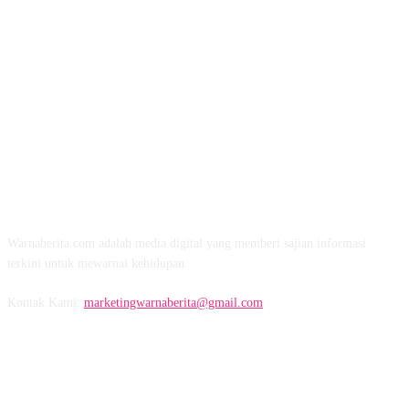
TENTANG KAMI
Warnaberita.com adalah media digital yang memberi sajian informasi
terkini untuk mewarnai kehidupan.
Kontak Kami:
marketingwarnaberita@gmail.com
IKUTI KAMI