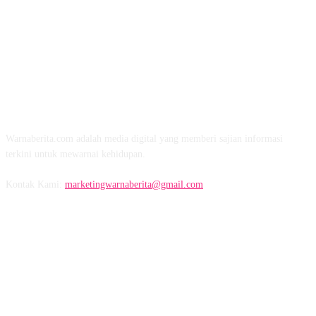
TENTANG KAMI
Warnaberita.com adalah media digital yang memberi sajian informasi
terkini untuk mewarnai kehidupan.
Kontak Kami:
marketingwarnaberita@gmail.com
IKUTI KAMI