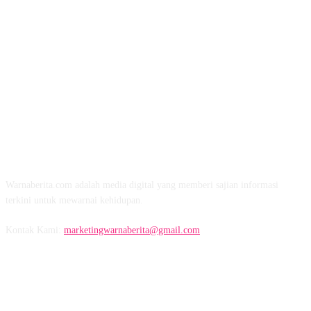
TENTANG KAMI
Warnaberita.com adalah media digital yang memberi sajian informasi
terkini untuk mewarnai kehidupan.
Kontak Kami:
marketingwarnaberita@gmail.com
IKUTI KAMI