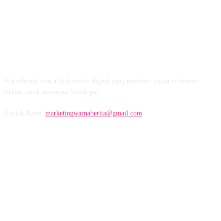
TENTANG KAMI
Warnaberita.com adalah media digital yang memberi sajian informasi
terkini untuk mewarnai kehidupan.
Kontak Kami:
marketingwarnaberita@gmail.com
IKUTI KAMI