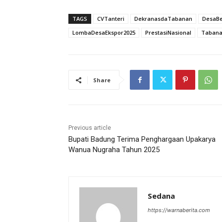
TAGS
CVTanteri
DekranasdaTabanan
DesaBe
LombaDesaEkspor2025
PrestasiNasional
Taban
Share
Previous article
Bupati Badung Terima Penghargaan Upakarya
Wanua Nugraha Tahun 2025
Sedana
https://warnaberita.com