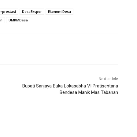
rprestasi
DesaEkspor
EkonomiDesa
an
UMKMDesa
Next article
Bupati Sanjaya Buka Lokasabha VI Pratisentana
Bendesa Manik Mas Tabanan