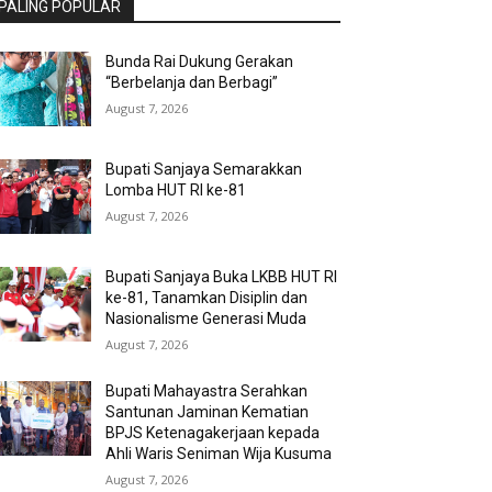
PALING POPULAR
Bunda Rai Dukung Gerakan
“Berbelanja dan Berbagi”
August 7, 2026
Bupati Sanjaya Semarakkan
Lomba HUT RI ke-81
August 7, 2026
Bupati Sanjaya Buka LKBB HUT RI
ke-81, Tanamkan Disiplin dan
Nasionalisme Generasi Muda
August 7, 2026
Bupati Mahayastra Serahkan
Santunan Jaminan Kematian
BPJS Ketenagakerjaan kepada
Ahli Waris Seniman Wija Kusuma
August 7, 2026