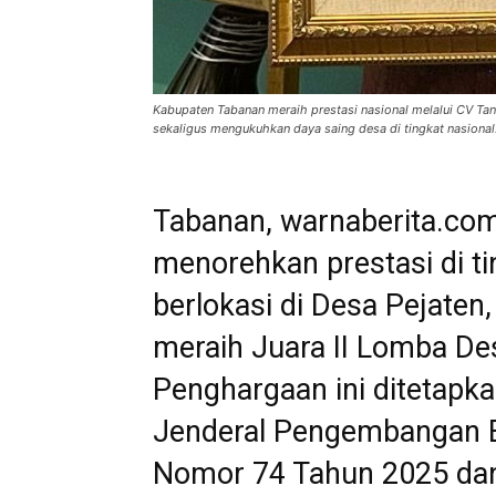
Kabupaten Tabanan meraih prestasi nasional melalui CV Tan
sekaligus mengukuhkan daya saing desa di tingkat nasion
Tabanan, warnaberita.co
menorehkan prestasi di ti
berlokasi di Desa Pejaten
meraih Juara II Lomba De
Penghargaan ini ditetapka
Jenderal Pengembangan E
Nomor 74 Tahun 2025 dan