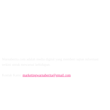
TENTANG KAMI
Warnaberita.com adalah media digital yang memberi sajian informasi
terkini untuk mewarnai kehidupan.
Kontak Kami:
marketingwarnaberita@gmail.com
IKUTI KAMI