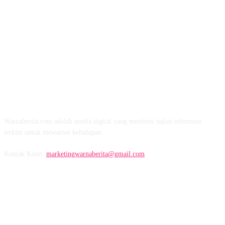
TENTANG KAMI
Warnaberita.com adalah media digital yang memberi sajian informasi
terkini untuk mewarnai kehidupan.
Kontak Kami:
marketingwarnaberita@gmail.com
IKUTI KAMI