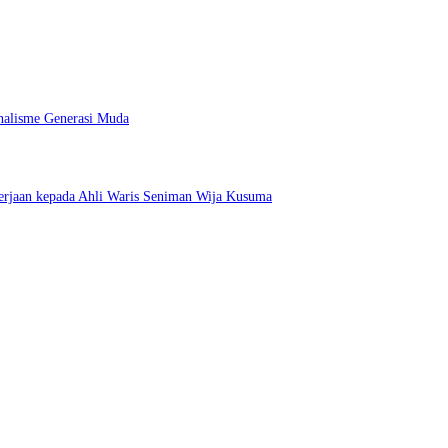
nalisme Generasi Muda
erjaan kepada Ahli Waris Seniman Wija Kusuma