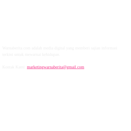
TENTANG KAMI
Warnaberita.com adalah media digital yang memberi sajian informasi
terkini untuk mewarnai kehidupan.
Kontak Kami:
marketingwarnaberita@gmail.com
IKUTI KAMI