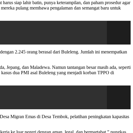
 harus siap lahir batin, punya keterampilan, dan paham prosedur agar
aimana mereka pulang membawa pengalaman dan semangat baru untuk
dengan 2.245 orang berasal dari Buleleng. Jumlah ini menempatkan
elanda, Jepang, dan Maladewa. Namun tantangan besar masih ada, seperti
al kasus dua PMI asal Buleleng yang menjadi korban TPPO di
 Desa Migran Emas di Desa Tembok, pelatihan peningkatan kapasitas
rja ke luar negeri dengan aman, legal, dan bermartabat,” pungkas