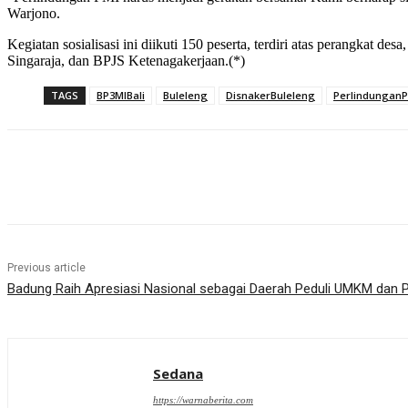
Warjono.
Kegiatan sosialisasi ini diikuti 150 peserta, terdiri atas perangkat 
Singaraja, dan BPJS Ketenagakerjaan.(*)
TAGS
BP3MIBali
Buleleng
DisnakerBuleleng
Perlindungan
Share
Previous article
Badung Raih Apresiasi Nasional sebagai Daerah Peduli UMKM dan P
Sedana
https://warnaberita.com