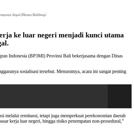
empatan ilegal.(Humas Buleleng)
rja ke luar negeri menjadi kunci utama
al.
igran Indonesia (BP3MI) Provinsi Bali bekerjasama dengan Dinas
garanya sosialisasi tersebut. Menurutnya, acara ini sangat penting
si melalui remitansi, tetapi juga memperkuat perekonomian daerah
ar kerja luar negeri, hingga risiko penempatan non-prosedural,”