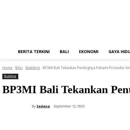
BERITA TERKINI
BALI
EKONOMI
GAYA HID
Home
BALI
Buleleng
BP3MI Bali Tekankan Pentingnya Pahami Prosedur Am
Buleleng
BP3MI Bali Tekankan Pen
By
Sedana
September 12, 2025
Share