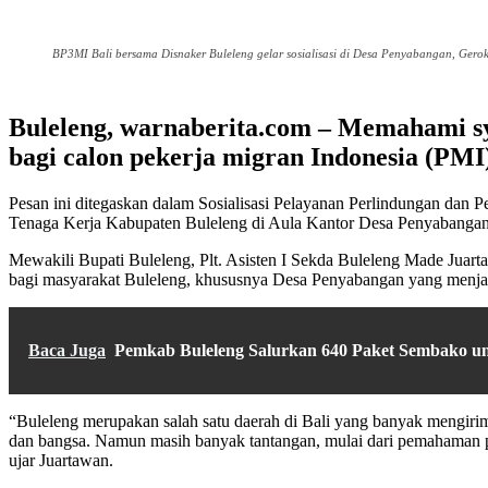
BP3MI Bali bersama Disnaker Buleleng gelar sosialisasi di Desa Penyabangan, Gero
Buleleng, warnaberita.com – Memahami sy
bagi calon pekerja migran Indonesia (PMI)
Pesan ini ditegaskan dalam Sosialisasi Pelayanan Perlindungan dan
Tenaga Kerja Kabupaten Buleleng di Aula Kantor Desa Penyabangan
Mewakili Bupati Buleleng, Plt. Asisten I Sekda Buleleng Made Juartaw
bagi masyarakat Buleleng, khususnya Desa Penyabangan yang menjad
Baca Juga
Pemkab Buleleng Salurkan 640 Paket Sembako un
“Buleleng merupakan salah satu daerah di Bali yang banyak mengirim
dan bangsa. Namun masih banyak tantangan, mulai dari pemahaman pro
ujar Juartawan.