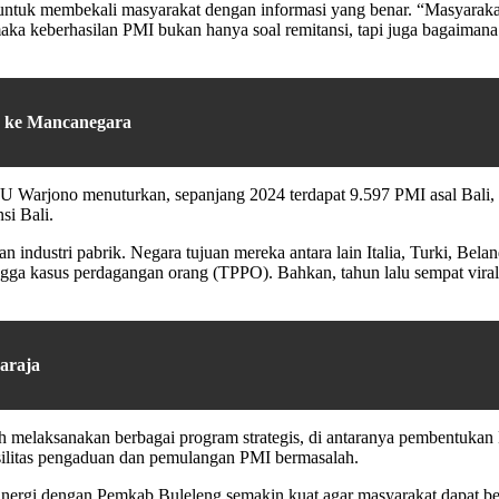
 untuk membekali masyarakat dengan informasi yang benar. “Masyarakat
rasi, maka keberhasilan PMI bukan hanya soal remitansi, tapi juga bag
 ke Mancanegara
U Warjono menuturkan, sepanjang 2024 terdapat 9.597 PMI asal Bali, 
si Bali.
, dan industri pabrik. Negara tujuan mereka antara lain Italia, Turki, B
ngga kasus perdagangan orang (TPPO). Bahkan, tahun lalu sempat vir
araja
 melaksanakan berbagai program strategis, di antaranya pembentukan
silitas pengaduan dan pemulangan PMI bermasalah.
ergi dengan Pemkab Buleleng semakin kuat agar masyarakat dapat beke