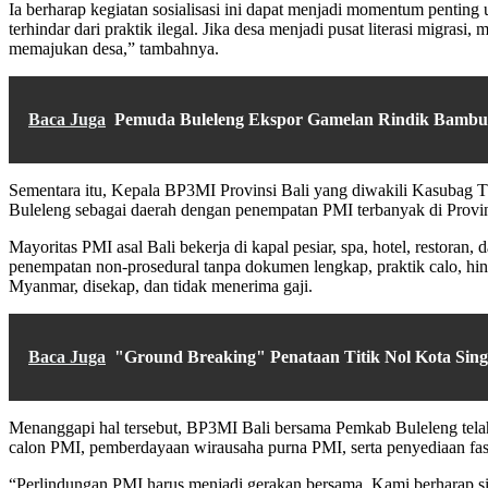
Ia berharap kegiatan sosialisasi ini dapat menjadi momentum penting
terhindar dari praktik ilegal. Jika desa menjadi pusat literasi mig
memajukan desa,” tambahnya.
Baca Juga
Pemuda Buleleng Ekspor Gamelan Rindik Bambu
Sementara itu, Kepala BP3MI Provinsi Bali yang diwakili Kasubag T
Buleleng sebagai daerah dengan penempatan PMI terbanyak di Provin
Mayoritas PMI asal Bali bekerja di kapal pesiar, spa, hotel, restoran
penempatan non-prosedural tanpa dokumen lengkap, praktik calo, hi
Myanmar, disekap, dan tidak menerima gaji.
Baca Juga
"Ground Breaking" Penataan Titik Nol Kota Sing
Menanggapi hal tersebut, BP3MI Bali bersama Pemkab Buleleng telah
calon PMI, pemberdayaan wirausaha purna PMI, serta penyediaan fa
“Perlindungan PMI harus menjadi gerakan bersama. Kami berharap sin