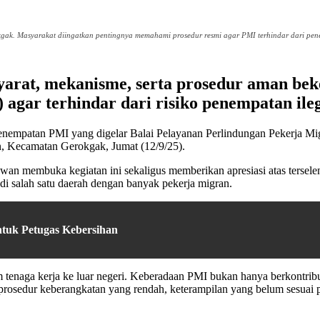
kgak. Masyarakat diingatkan pentingnya memahami prosedur resmi agar PMI terhindar dari pen
arat, mekanisme, serta prosedur aman beke
 agar terhindar dari risiko penempatan ileg
 Penempatan PMI yang digelar Balai Pelayanan Perlindungan Pekerja M
, Kecamatan Gerokgak, Jumat (12/9/25).
an membuka kegiatan ini sekaligus memberikan apresiasi atas terseleng
i salah satu daerah dengan banyak pekerja migran.
tuk Petugas Kebersihan
 tenaga kerja ke luar negeri. Keberadaan PMI bukan hanya berkontribu
sedur keberangkatan yang rendah, keterampilan yang belum sesuai pas