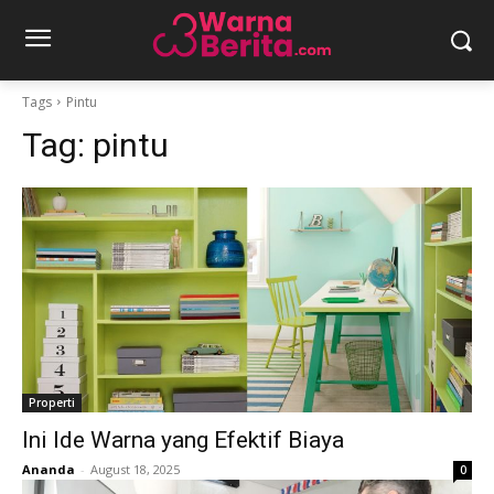
Tags
Pintu
Tag:
pintu
Properti
Ini Ide Warna yang Efektif Biaya
Ananda
-
August 18, 2025
0