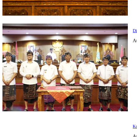
Di
A
Ko
A