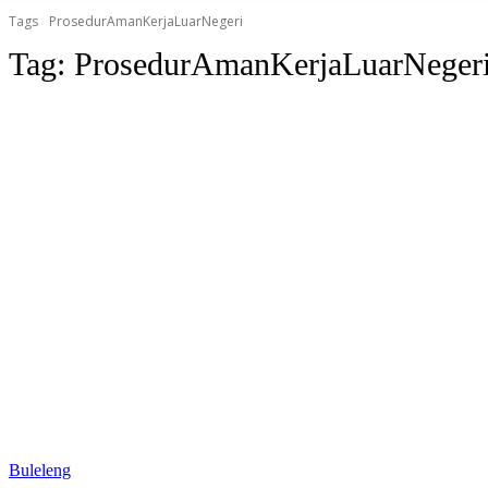
Tags
ProsedurAmanKerjaLuarNegeri
Tag:
ProsedurAmanKerjaLuarNeger
Buleleng