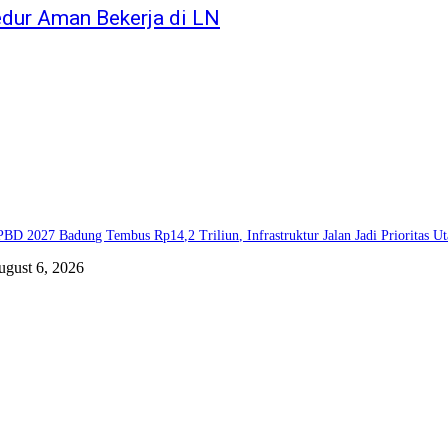
dur Aman Bekerja di LN
BD 2027 Badung Tembus Rp14,2 Triliun, Infrastruktur Jalan Jadi Prioritas U
ugust 6, 2026