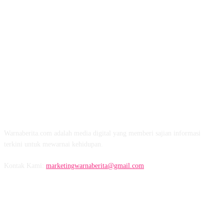
TENTANG KAMI
Warnaberita.com adalah media digital yang memberi sajian informasi
terkini untuk mewarnai kehidupan.
Kontak Kami:
marketingwarnaberita@gmail.com
IKUTI KAMI